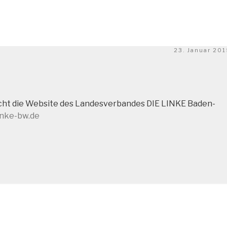
Veröffentlicht
23. Januar 20
am
nicht die Website des Landesverbandes DIE LINKE Baden-
inke-bw.de