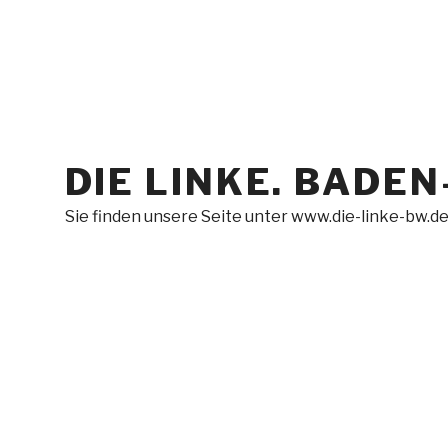
Zum
Inhalt
springen
DIE LINKE. BAD
Sie finden unsere Seite unter www.die-linke-bw.d