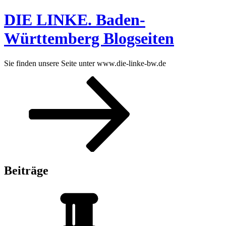
Zum
DIE LINKE. Baden-
Inhalt
springen
Württemberg Blogseiten
Sie finden unsere Seite unter www.die-linke-bw.de
Zum
Inhalt
nach
unten
scrollen
Beiträge